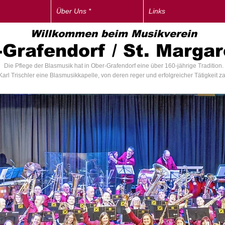
Über Uns *
Links
Willkommen beim Musikverein
Grafendorf / St. Marga
Die Pflege der Blasmusik hat in Ober-Grafendorf eine über 160-jährige Tradition.
Karl Trischler eine Blasmusikkapelle, von deren reger und erfolgreicher Tätigkeit z